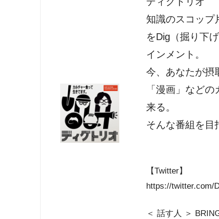
ディグトリオ
知識のスコップ
をDig（掘り
インメント。
今、あなたが摂
「漫画」などの
来る。
そんな番組を目
【Twitter】
https://twitter.com/
＜ 話す人 ＞ BRIN