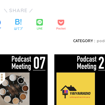
SHARE
LINE
ア
はてブ
Pocket
CATEGORY :
pod