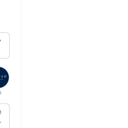
フ
上
際
ん