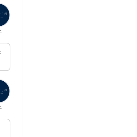
上
c
。
上