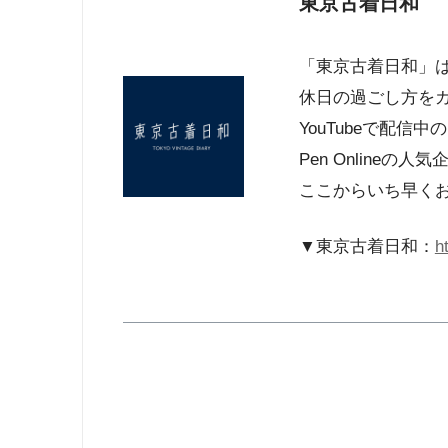
東京古着日和
「東京古着日和」
休日の過ごし方を
YouTubeで配信
Pen Online
ここからいち早く
▼東京古着日和：
h